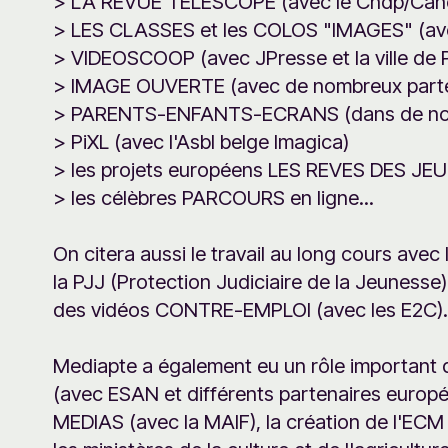
> LA REVUE TELESCOPE (avec le Cndp/Can
> LES CLASSES et les COLOS "IMAGES" (ave
> VIDEOSCOOP (avec JPresse et la ville de P
> IMAGE OUVERTE (avec de nombreux parte
> PARENTS-ENFANTS-ECRANS (dans de nomb
> PiXL (avec l'Asbl belge Imagica)
> les projets européens LES REVES DES JE
> les célèbres PARCOURS en ligne...
On citera aussi le travail au long cours avec l
la PJJ (Protection Judiciaire de la Jeunesse)
des vidéos CONTRE-EMPLOI (avec les E2C)
Mediapte a également eu un rôle importan
(avec ESAN et différents partenaires eu
MEDIAS (avec la MAIF), la création de l'ECM